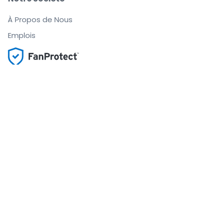
À Propos de Nous
Emplois
Achetez et vendez en toute confiance
Le Service clients vous accompagne jusqu'à
l'événement
Chaque commande est garantie à 100 %
.
.
© 2000-2021 StubHub. Tous droits réservés L'utilisation de ce site Web
vaut acceptation de ses
Conditions d'utilisation, Données Personnelles et