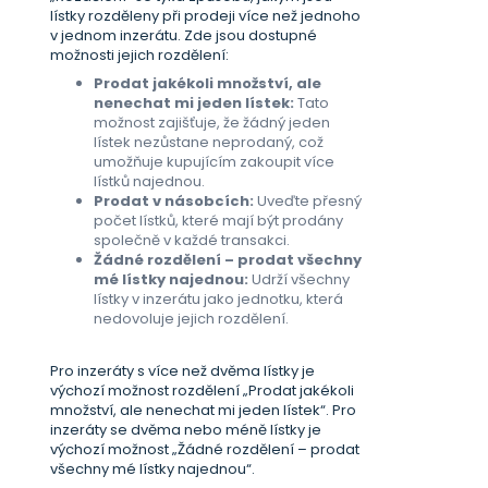
lístky rozděleny při prodeji více než jednoho
v jednom inzerátu. Zde jsou dostupné
možnosti jejich rozdělení:
Prodat jakékoli množství, ale
nenechat mi jeden lístek:
Tato
možnost zajišťuje, že žádný jeden
lístek nezůstane neprodaný, což
umožňuje kupujícím zakoupit více
lístků najednou.
Prodat v násobcích:
Uveďte přesný
počet lístků, které mají být prodány
společně v každé transakci.
Žádné rozdělení – prodat všechny
mé lístky najednou:
Udrží všechny
lístky v inzerátu jako jednotku, která
nedovoluje jejich rozdělení.
Pro inzeráty s více než dvěma lístky je
výchozí možnost rozdělení „Prodat jakékoli
množství, ale nenechat mi jeden lístek“. Pro
inzeráty se dvěma nebo méně lístky je
výchozí možnost „Žádné rozdělení – prodat
všechny mé lístky najednou“.