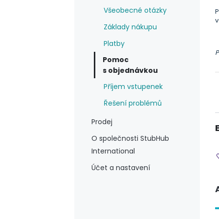
Všeobecné otázky
P
v
Základy nákupu
Platby
P
Pomoc
s objednávkou
Příjem vstupenek
Řešení problémů
Prodej
O společnosti StubHub
International
Účet a nastavení