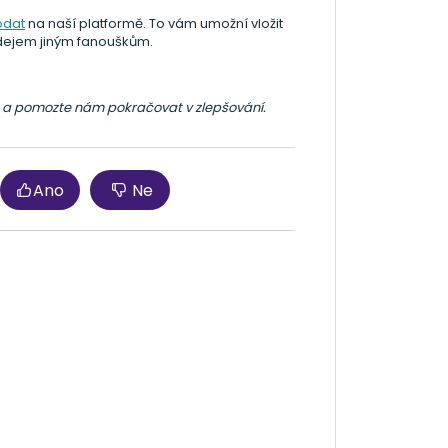
odat
na naší platformě. To vám umožní vložit
rodejem jiným fanouškům.
e a pomozte nám pokračovat v zlepšování.
Ano
Ne