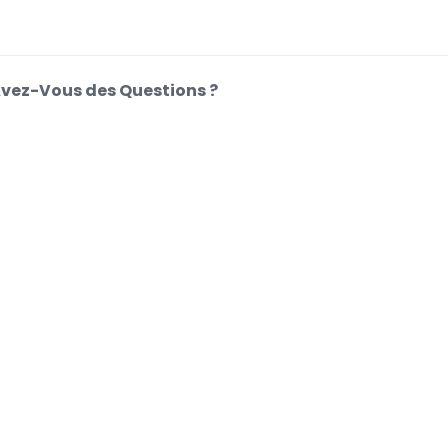
vez-Vous des Questions ?
entre d'Aide
e de cookies.
Vous
.
.
ifications de