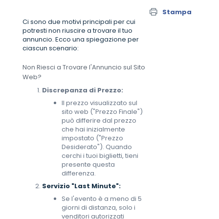
Stampa
Ci sono due motivi principali per cui
potresti non riuscire a trovare il tuo
annuncio. Ecco una spiegazione per
ciascun scenario:
Non Riesci a Trovare l'Annuncio sul Sito
Web?
Discrepanza di Prezzo:
Il prezzo visualizzato sul
sito web ("Prezzo Finale")
può differire dal prezzo
che hai inizialmente
impostato ("Prezzo
Desiderato"). Quando
cerchi i tuoi biglietti, tieni
presente questa
differenza.
Servizio "Last Minute":
Se l'evento è a meno di 5
giorni di distanza, solo i
venditori autorizzati