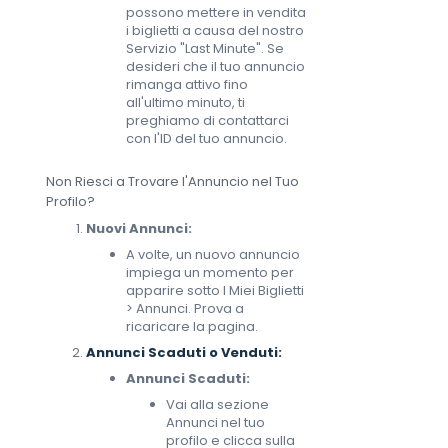
possono mettere in vendita
i biglietti a causa del nostro
Servizio "Last Minute". Se
desideri che il tuo annuncio
rimanga attivo fino
all'ultimo minuto, ti
preghiamo di contattarci
con l'ID del tuo annuncio.
Non Riesci a Trovare l'Annuncio nel Tuo
Profilo?
Nuovi Annunci:
A volte, un nuovo annuncio
impiega un momento per
apparire sotto I Miei Biglietti
> Annunci. Prova a
ricaricare la pagina.
Annunci Scaduti o Venduti:
Annunci Scaduti:
Vai alla sezione
Annunci nel tuo
profilo e clicca sulla