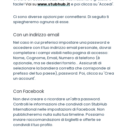
facile!
Vai su
www.stubhub.it
e poi clicca su 'Accedi'.
Ci sono diverse opzioni per connettersi. Di seguito ti
spiegheremo ognuna di esse.
Con un indirizzo email
Nel caso in cui preferisci impostare una password e
accedere con il tuo indirizzo email personale, dovrai
completare i campi visibili nella pagina di accesso:
Nome, Cognome, Email, Numero di telefono (è
opzionale, ma se desideri fornirlo... Assicurati di
selezionare la bandiera corretta che corrisponde al
prefisso del tuo paese), password. Poi, clicca su 'Crea
un account'.
Con Facebook
Non devi creare o ricordare un'altra password.
Controlli le informazioni che condividi con StubHub
International nelle impostazioni di Facebook. Non
pubblicheremo nulla sulla tua timeline. Possiamo
inviare raccomandazioni di biglietti e offerte se
condividi il tuo profilo.