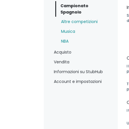
Campionato
I
Spagnolo
S
d
Altre competizioni
Musica
NBA
Acquisto
Q
Vendita
I
p
Informazioni su StubHub
Account e impostazioni
T
p
C
I
U