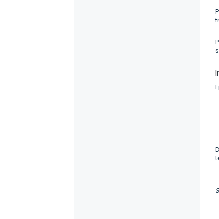
P
t
P
s
I
I
D
t
S