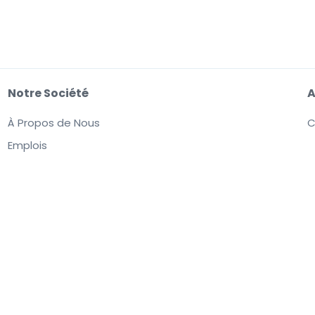
Notre Société
A
À Propos de Nous
C
Emplois
aut acceptation de ses
Conditions d'utilisation, Données Personnelles et Politiqu
nt fixés par les vendeurs et sont susceptibles de dépasser la valeur nominale.
Not