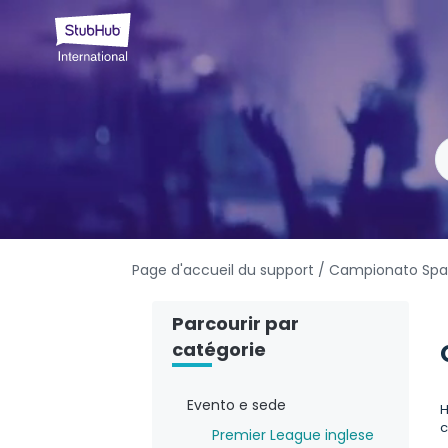
Page d'accueil du support
/ Campionato Spa
Parcourir par
catégorie
Evento e sede
H
c
Premier League inglese