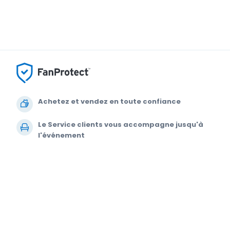
Achetez et vendez en toute confiance
Le Service clients vous accompagne jusqu'à
l'événement
Chaque commande est garantie à 100 %
© 2000-2021 StubHub. Tous droits réservés L'utilisation de ce site Web v
achetez des billets à un tiers ; StubHub n'est pas le vendeur. Les prix so
changement des Conditions d'utilisation