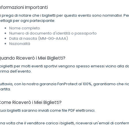
nformazioni Importanti
i prega di notare che i biglietti per questo evento sono nominativi. 
ettagli per ogni partecipante:
Nome completo
Numero di documento d'identità o passaporto
Data di nascita (MM-GG-AAAA)
Nazionalità
uando Riceverò i Miei Biglietti?
 biglietti per molti eventi sportivi vengono spesso emessi vicino alla d
rima dell'evento.
uttavia, con la nostra garanzia FanProtect al 100%, garantiamo che ricev
artita.
ome Riceverò i Miei Biglietti?
 tuoi biglietti saranno inviati come file PDF elettronici.
na volta che il venditore carica i biglietti, riceverai un'email di confer