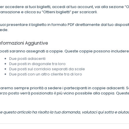
er accedere ai tuoi biglietti, accedi al tuo account, vai alla sezione “O
ransazione e clicca su “Ottieni biglietti” per scaricarli.
uoi presentare il biglietto in formato PDF direttamente dal tuo dispo
ede.
nformazioni Aggiuntive
 posti saranno assegnati a coppie. Queste coppie possono includere
Due posti adiacenti
Due posti in diagonale tra loro
Due posti sul corridoio separati da scale
Due posti con un altro cliente tra di loro
aremo sempre priorità a sedere i partecipanti in coppie adiacenti. Se a
erzo posto verrà posizionato il più vicino possibile alla coppia. Queste
e questo articolo ha risolto la tua domanda, valutaci qui sotto e aiuta