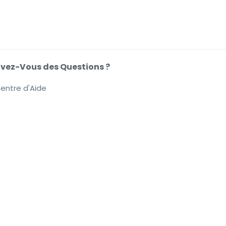
vez-Vous des Questions ?
entre d'Aide
e de cookies.
Vous
.
.
ifications de