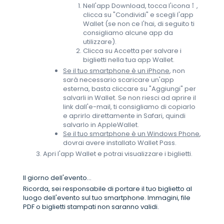
Nell'app Download, tocca l'icona ⠇,
clicca su "Condividi" e scegli l'app
Wallet (se non ce l'hai, di seguito ti
consigliamo alcune app da
utilizzare).
Clicca su Accetta per salvare i
biglietti nella tua app Wallet.
Se il tuo smartphone è un iPhone
, non
sarà necessario scaricare un'app
esterna, basta cliccare su "Aggiungi" per
salvarli in Wallet. Se non riesci ad aprire il
link dall'e-mail, ti consigliamo di copiarlo
e aprirlo direttamente in Safari, quindi
salvarlo in AppleWallet.
Se il tuo smartphone è un Windows Phone
,
dovrai avere installato Wallet Pass.
Apri l'app Wallet e potrai visualizzare i biglietti.
Il giorno dell'evento...
Ricorda, sei responsabile di portare il tuo biglietto al
luogo dell'evento sul tuo smartphone. Immagini, file
PDF o biglietti stampati non saranno validi.