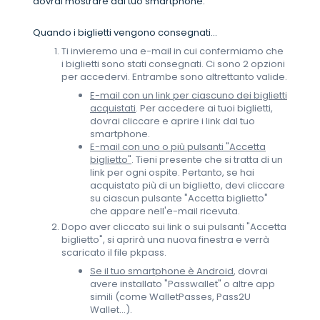
dovrai mostrare dal tuo smartphone.
Quando i biglietti vengono consegnati...
Ti invieremo una e-mail in cui confermiamo che
i biglietti sono stati consegnati. Ci sono 2 opzioni
per accedervi. Entrambe sono altrettanto valide.
E-mail con un link per ciascuno dei biglietti
acquistati
. Per accedere ai tuoi biglietti,
dovrai cliccare e aprire i link dal tuo
smartphone.
E-mail con uno o più pulsanti "Accetta
biglietto"
. Tieni presente che si tratta di un
link per ogni ospite. Pertanto, se hai
acquistato più di un biglietto, devi cliccare
su ciascun pulsante "Accetta biglietto"
che appare nell'e-mail ricevuta.
Dopo aver cliccato sui link o sui pulsanti "Accetta
biglietto", si aprirà una nuova finestra e verrà
scaricato il file pkpass.
Se il tuo smartphone è Android
, dovrai
avere installato "Passwallet" o altre app
simili (come WalletPasses, Pass2U
Wallet...).