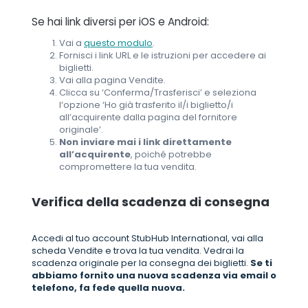
Se hai link diversi per iOS e Android:
Vai a
questo modulo
.
Fornisci i link URL e le istruzioni per accedere ai
biglietti.
Vai alla pagina Vendite.
Clicca su ‘Conferma/Trasferisci’ e seleziona
l’opzione ‘Ho già trasferito il/i biglietto/i
all’acquirente dalla pagina del fornitore
originale’.
Non inviare mai i link direttamente
all’acquirente
, poiché potrebbe
compromettere la tua vendita.
Verifica della scadenza di consegna
Accedi al tuo account StubHub International, vai alla
scheda Vendite e trova la tua vendita. Vedrai la
scadenza originale per la consegna dei biglietti.
Se ti
abbiamo fornito una nuova scadenza via email o
telefono, fa fede quella nuova.