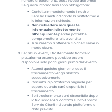
numero di telefono, ID, ecc.) invece dell’email.
Se queste informazioni sono obbligatorie:
Contatta immediatamente il nostro
Servizio Clienti indicando la piattaforma e
le informazioni richieste.
Non richiedere mai queste
informazioni direttamente
all’acquirente
perché potrebbe
compromettere la tua vendita.
Ti aiuteremo a ottenere ciò che ti serve in
modo sicuro.
Per alcuni eventi, il trasferimento tramite la
piattaforma esterna potrebbe essere
disponibile solo pochi giorni prima dell’evento.
Attendi qualche giorno nel caso il
trasferimento venga abilitato
successivamente.
Consulta la piattaforma originale per
sapere quando sarà disponibile il
trasferimento.
Se il trasferimento sarà disponibile dopo
la tua scadenza, contatta subito il nostro
Servizio Clienti indicando piattaforma e
data prevista.