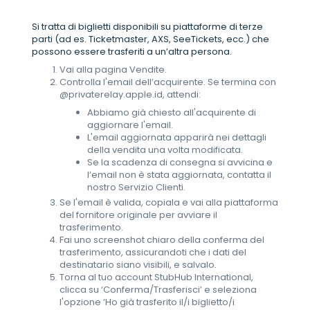
Si tratta di biglietti disponibili su piattaforme di terze
parti (ad es. Ticketmaster, AXS, SeeTickets, ecc.) che
possono essere trasferiti a un’altra persona.
Vai alla pagina Vendite.
Controlla l'email dell’acquirente. Se termina con
@privaterelay.apple.id, attendi:
Abbiamo già chiesto all'acquirente di
aggiornare l'email.
L'email aggiornata apparirà nei dettagli
della vendita una volta modificata.
Se la scadenza di consegna si avvicina e
l’email non è stata aggiornata, contatta il
nostro Servizio Clienti.
Se l'email è valida, copiala e vai alla piattaforma
del fornitore originale per avviare il
trasferimento.
Fai uno screenshot chiaro della conferma del
trasferimento, assicurandoti che i dati del
destinatario siano visibili, e salvalo.
Torna al tuo account StubHub International,
clicca su ‘Conferma/Trasferisci’ e seleziona
l'opzione ‘Ho già trasferito il/i biglietto/i