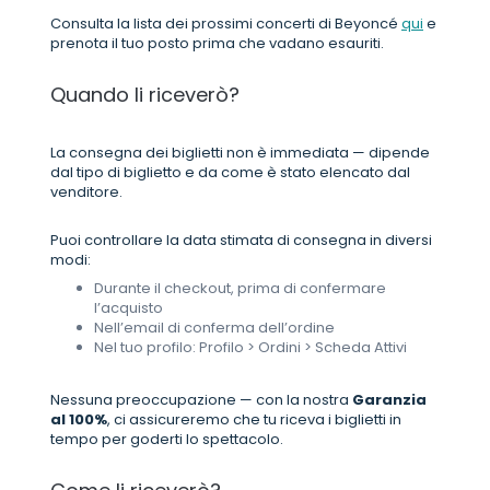
Consulta la lista dei prossimi concerti di Beyoncé
qui
e
prenota il tuo posto prima che vadano esauriti.
Quando li riceverò?
La consegna dei biglietti non è immediata — dipende
dal tipo di biglietto e da come è stato elencato dal
venditore.
Puoi controllare la data stimata di consegna in diversi
modi:
Durante il checkout, prima di confermare
l’acquisto
Nell’email di conferma dell’ordine
Nel tuo profilo: Profilo > Ordini > Scheda Attivi
Nessuna preoccupazione — con la nostra
Garanzia
al 100%
, ci assicureremo che tu riceva i biglietti in
tempo per goderti lo spettacolo.