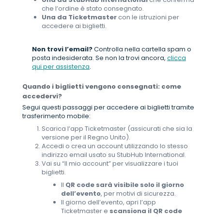
che l’ordine è stato consegnato.
Una da Ticketmaster
con le istruzioni per
accedere ai biglietti.
Non trovi l’email?
Controlla nella cartella spam o
posta indesiderata. Se non la trovi ancora,
clicca
qui per assistenza
.
Quando i biglietti vengono consegnati: come
accedervi?
Segui questi passaggi per accedere ai biglietti tramite
trasferimento mobile:
Scarica l’app Ticketmaster (assicurati che sia la
versione per il Regno Unito).
Accedi o crea un account utilizzando lo stesso
indirizzo email usato su StubHub International.
Vai su “Il mio account” per visualizzare i tuoi
biglietti.
Il
QR code sarà visibile solo il giorno
dell’evento
, per motivi di sicurezza.
Il giorno dell’evento, apri l’app
Ticketmaster e
scansiona il QR code