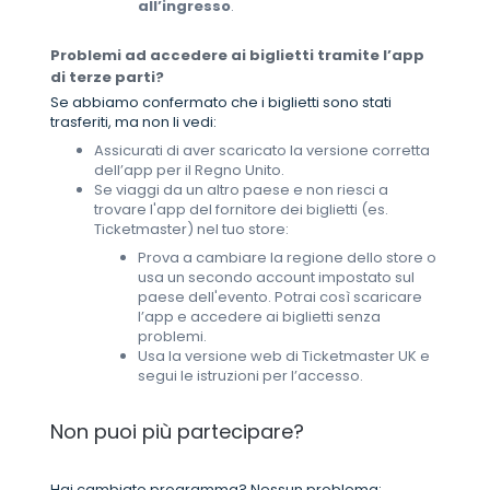
all’ingresso
.
Problemi ad accedere ai biglietti tramite l’app
di terze parti?
Se abbiamo confermato che i biglietti sono stati
trasferiti, ma non li vedi:
Assicurati di aver scaricato la versione corretta
dell’app per il Regno Unito.
Se viaggi da un altro paese e non riesci a
trovare l'app del fornitore dei biglietti (es.
Ticketmaster) nel tuo store:
Prova a cambiare la regione dello store o
usa un secondo account impostato sul
paese dell'evento. Potrai così scaricare
l’app e accedere ai biglietti senza
problemi.
Usa la versione web di Ticketmaster UK e
segui le istruzioni per l’accesso.
Non puoi più partecipare?
Hai cambiato programma? Nessun problema: