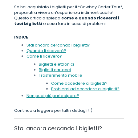
Se hai acquistato i biglietti per il *Cowboy Carter Tour*,
preparati a vivere un’esperienza indimenticabile!
Questo articolo spiega
come e quando riceverai i
tuoi biglietti
e cosa fare in caso di problemi.
INDICE
Stai ancora cercando i biglietti?
Quando li riceverò?
Come li riceverò?
Biglietti elettronici
Biglietti cartacei
Trasferimento mobile
Come accedere ai biglietti?
Problemi ad accedere ai biglietti?
Non puoi più partecipare?
Continua a leggere per tutti i dettagli! ;)
Stai ancora cercando i biglietti?