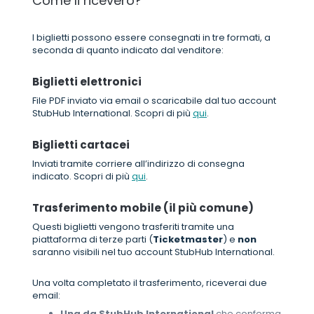
Come li riceverò?
I biglietti possono essere consegnati in tre formati, a
seconda di quanto indicato dal venditore:
Biglietti elettronici
File PDF inviato via email o scaricabile dal tuo account
StubHub International. Scopri di più
qui
.
Biglietti cartacei
Inviati tramite corriere all’indirizzo di consegna
indicato. Scopri di più
qui
.
Trasferimento mobile (il più comune)
Questi biglietti vengono trasferiti tramite una
piattaforma di terze parti (
Ticketmaster
) e
non
saranno visibili nel tuo account StubHub International.
Una volta completato il trasferimento, riceverai due
email:
Una da StubHub International
che conferma