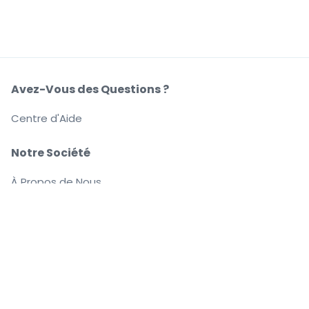
Avez-Vous des Questions ?
Centre d'Aide
Notre Société
À Propos de Nous
Emplois
Achetez et vendez en toute confiance
Le Service clients vous accompagne jusqu'à