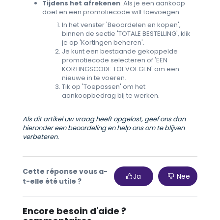
Tijdens het afrekenen
: Als je een aankoop
doet en een promotiecode wilt toevoegen
In het venster 'Beoordelen en kopen',
binnen de sectie 'TOTALE BESTELLING', klik
je op 'Kortingen beheren'.
Je kunt een bestaande gekoppelde
promotiecode selecteren of 'EEN
KORTINGSCODE TOEVOEGEN' om een
nieuwe in te voeren.
Tik op 'Toepassen' om het
aankoopbedrag bij te werken.
Als dit artikel uw vraag heeft opgelost, geef ons dan
hieronder een beoordeling en help ons om te blijven
verbeteren.
Cette réponse vous a-
Ja
Nee
t-elle été utile ?
Encore besoin d'aide ?