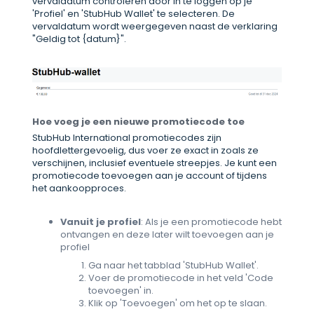
vervaldatum controleren door in te loggen op je
'Profiel' en 'StubHub Wallet' te selecteren. De
vervaldatum wordt weergegeven naast de verklaring
"Geldig tot {datum}".
Hoe voeg je een nieuwe promotiecode toe
StubHub International promotiecodes zijn
hoofdlettergevoelig, dus voer ze exact in zoals ze
verschijnen, inclusief eventuele streepjes. Je kunt een
promotiecode toevoegen aan je account of tijdens
het aankoopproces.
Vanuit je profiel
: Als je een promotiecode hebt
ontvangen en deze later wilt toevoegen aan je
profiel
Ga naar het tabblad 'StubHub Wallet'.
Voer de promotiecode in het veld 'Code
toevoegen' in.
Klik op 'Toevoegen' om het op te slaan.