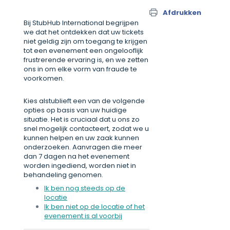
Afdrukken
Bij StubHub International begrijpen
we dat het ontdekken dat uw tickets
niet geldig zijn om toegang te krijgen
tot een evenement een ongelooflijk
frustrerende ervaring is, en we zetten
ons in om elke vorm van fraude te
voorkomen.
Kies alstublieft een van de volgende
opties op basis van uw huidige
situatie. Het is cruciaal dat u ons zo
snel mogelijk contacteert, zodat we u
kunnen helpen en uw zaak kunnen
onderzoeken. Aanvragen die meer
dan 7 dagen na het evenement
worden ingediend, worden niet in
behandeling genomen.
Ik ben nog steeds op de
locatie
Ik ben niet op de locatie of het
evenement is al voorbij