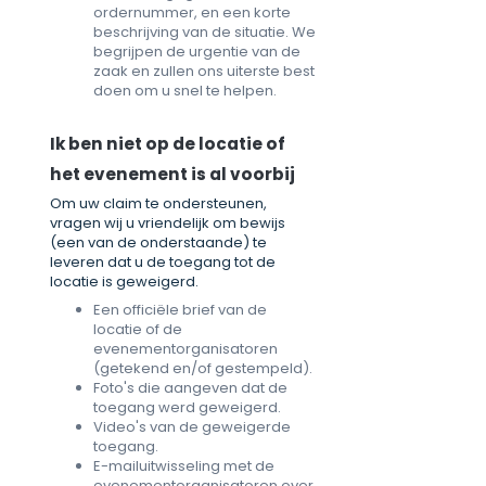
ordernummer, en een korte
beschrijving van de situatie. We
begrijpen de urgentie van de
zaak en zullen ons uiterste best
doen om u snel te helpen.
Ik ben niet op de locatie of
het evenement is al voorbij
Om uw claim te ondersteunen,
vragen wij u vriendelijk om bewijs
(een van de onderstaande) te
leveren dat u de toegang tot de
locatie is geweigerd.
Een officiële brief van de
locatie of de
evenementorganisatoren
(getekend en/of gestempeld).
Foto's die aangeven dat de
toegang werd geweigerd.
Video's van de geweigerde
toegang.
E-mailuitwisseling met de
evenementorganisatoren over