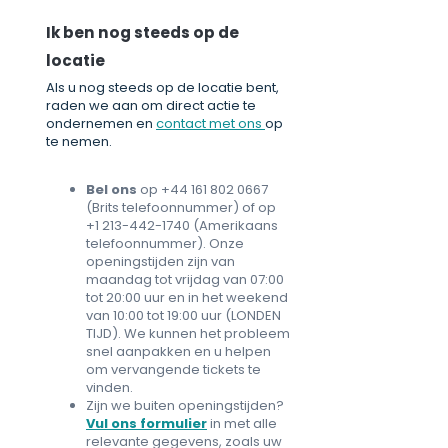
Ik ben nog steeds op de
locatie
Als u nog steeds op de locatie bent,
raden we aan om direct actie te
ondernemen en
contact met ons
op
te nemen.
Bel ons
op +44 161 802 0667
(Brits telefoonnummer) of op
+1 213-442-1740 (Amerikaans
telefoonnummer). Onze
openingstijden zijn van
maandag tot vrijdag van 07:00
tot 20:00 uur en in het weekend
van 10:00 tot 19:00 uur (LONDEN
TIJD). We kunnen het probleem
snel aanpakken en u helpen
om vervangende tickets te
vinden.
Zijn we buiten openingstijden?
Vul ons formulier
in met alle
relevante gegevens, zoals uw