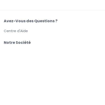
Avez-Vous des Questions ?
Centre d'Aide
Notre Société
À Propos de Nous
Emplois
Achetez et vendez en toute confiance
Le Service clients vous accompagne jusqu'à
l'événement