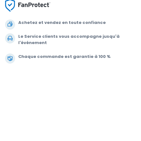
Achetez et vendez en toute confiance
Le Service clients vous accompagne jusqu'à
l'événement
Chaque commande est garantie à 100 %
.
.
© 2000-2021 StubHub. Tous droits réservés L'utilisation de ce site Web
vaut acceptation de ses
Conditions d'utilisation, Données Personnelles et
Politique de cookies.
Vous achetez des billets à un tiers ; StubHub n'est
pas le vendeur. Les prix sont fixés par les vendeurs et sont susceptibles
de dépasser la valeur nominale.
Notifications de changement des
Conditions d'utilisation