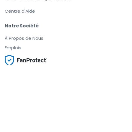
Centre d'Aide
Notre Société
À Propos de Nous
Emplois
Achetez et vendez en toute confiance
Le Service clients vous accompagne jusqu'à
l'événement
Chaque commande est garantie à 100 %