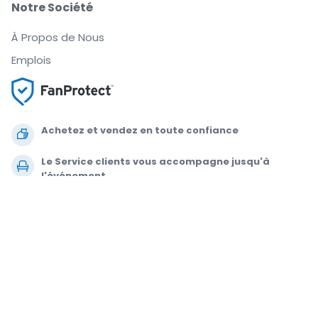
Notre Société
À Propos de Nous
Emplois
Achetez et vendez en toute confiance
Le Service clients vous accompagne jusqu'à
l'événement
Chaque commande est garantie à 100 %
.
.
© 2000-2021 StubHub. Tous droits réservés L'utilisation de ce site Web