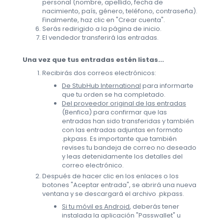
personal (nombre, apellido, fecha de
nacimiento, país, género, teléfono, contraseña).
Finalmente, haz clic en "Crear cuenta".
Serás redirigido a la página de inicio.
El vendedor transferirá las entradas.
Una vez que tus entradas estén listas...
Recibirás dos correos electrónicos:
De StubHub International
para informarte
que tu orden se ha completado.
Del proveedor original de las entradas
(Benfica) para confirmar que las
entradas han sido transferidas y también
con las entradas adjuntas en formato
.pkpass. Es importante que también
revises tu bandeja de correo no deseado
y leas detenidamente los detalles del
correo electrónico.
Después de hacer clic en los enlaces o los
botones "Aceptar entrada", se abrirá una nueva
ventana y se descargará el archivo .pkpass.
Si tu móvil es Android
, deberás tener
instalada la aplicación "Passwallet" u