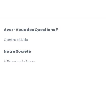
Avez-Vous des Questions ?
Centre d'Aide
Notre Société
À Propos de Nous
Emplois
Achetez et vendez en toute confiance
Le Service clients vous accompagne jusqu'à