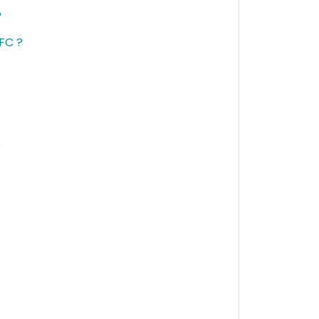
?
FC ?
?