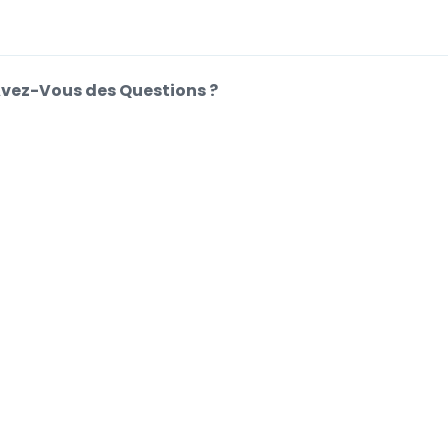
vez-Vous des Questions ?
entre d'Aide
e de cookies.
Vous
.
.
ifications de