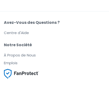
Avez-Vous des Questions ?
Centre d'Aide
Notre Société
À Propos de Nous
Emplois
Achetez et vendez en toute confiance
Le Service clients vous accompagne jusqu'à
l'événement