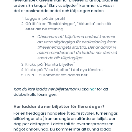
leveransbekräftelsemail när biljetterna är kopplade till
ordern. En knapp "Skriv ut biljetter" kommer att visas i
det e-postmeddelandet och följ stegen nedan:
Logga in på din profil
Gå till fliken "Beställningar", "Aktuella" och sök
efter din beställning
Observera att biljetterna endast kommer
att vara tillgängliga för nedladdning fram
till evenemangets starttid. Det är därför vi
rekommenderar att du laddar ner dem så
snart de blir tillgängliga.
Klicka på "Hämta biljetter"
Klicka på "Visa biljetter" i det nya fönstret.
En PDF-fil kommer att laddas ner.
Kan du inte ladda ner biljetterna?
Klicka
här
för att
dubbelkolla lösningen.
Hur laddar du ner biljetter för flera dagar?
För en flerdagars händelse (t.ex. festivaler, turneringar,
biltävlingar etc.) kan arrangören utfärda en biljett per
dag per deltagare. I detta fall är leveransprocessen
något annorlunda. Du kommer inte att kunna ladda