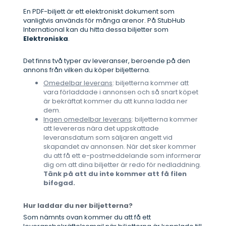
En PDF-biljett är ett elektroniskt dokument som
vanligtvis används för många arenor. På StubHub
International kan du hitta dessa biljetter som
Elektroniska
.
Det finns två typer av leveranser, beroende på den
annons från vilken du köper biljetterna.
Omedelbar leverans
: biljetterna kommer att
vara förladdade i annonsen och så snart köpet
är bekräftat kommer du att kunna ladda ner
dem.
Ingen omedelbar leverans
: biljetterna kommer
att levereras nära det uppskattade
leveransdatum som säljaren angett vid
skapandet av annonsen. När det sker kommer
du att få ett e-postmeddelande som informerar
dig om att dina biljetter är redo för nedladdning.
Tänk på att du inte kommer att få filen
bifogad.
Hur laddar du ner biljetterna?
Som nämnts ovan kommer du att få ett