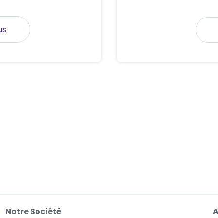
us
Notre Société
A