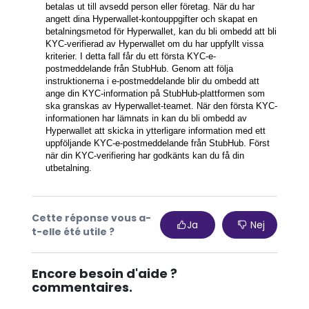
betalas ut till avsedd person eller företag. När du har
angett dina Hyperwallet-kontouppgifter och skapat en
betalningsmetod för Hyperwallet, kan du bli ombedd att bli
KYC-verifierad av Hyperwallet om du har uppfyllt vissa
kriterier. I detta fall får du ett första KYC-e-
postmeddelande från StubHub. Genom att följa
instruktionerna i e-postmeddelande blir du ombedd att
ange din KYC-information på StubHub-plattformen som
ska granskas av Hyperwallet-teamet. När den första KYC-
informationen har lämnats in kan du bli ombedd av
Hyperwallet att skicka in ytterligare information med ett
uppföljande KYC-e-postmeddelande från StubHub. Först
när din KYC-verifiering har godkänts kan du få din
utbetalning.
Cette réponse vous a-
Ja
Nej
t-elle été utile ?
Encore besoin d'aide ?
commentaires.