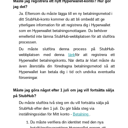
Måste jag registrera ett nytt Hyperwallet-konto? Hur gör
jag det?
Ja. Eftersom du måste lägga till en ny betalningsmetod i
ditt StubHub-konto kommer du att bli ombedd att ge
ytterligare information för att registrera dig i Hyperwallet
som en Hyperwallet betalningsmottagare
. Du behöver
emellertid inte lämna StubHub-webbplatsen för att slutföra
processen.
Du måste slutföra denna process på StubHub-
webbplatsen med denna
länk
för att registrera ett
Hyperwallet betalningskonto
.
När detta är klart måste du
även återställa din föredragna betalningsmetod så att
Hyperwallet kan betala dig i tid och undvika eventuella
förseningar.
Måste
jag göra något efter 1 juli om jag vill fortsätta sälja
på StubHub?
Du måste slutföra två steg om du vill fortsätta sälja på
StubHub efter den 1 juli. Du gör båda steg via
inställningssidan för Mitt konto -
Betalning
.
Du måste verifiera din identitet med den nya
betaltjänstleverantören Hyperwallet genom att