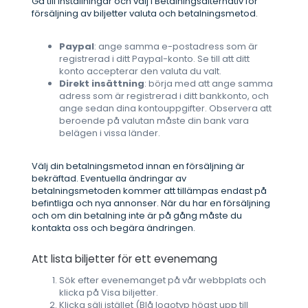
Gå till Inställningar och välj i Betalningsalternativ för
försäljning av biljetter valuta och betalningsmetod.
Paypal
: ange samma e-postadress som är
registrerad i ditt Paypal-konto. Se till att ditt
konto accepterar den valuta du valt.
Direkt insättning
: börja med att ange samma
adress som är registrerad i ditt bankkonto, och
ange sedan dina kontouppgifter. Observera att
beroende på valutan måste din bank vara
belägen i vissa länder.
Välj din betalningsmetod innan en försäljning är
bekräftad. Eventuella ändringar av
betalningsmetoden kommer att tillämpas endast på
befintliga och nya annonser. När du har en försäljning
och om din betalning inte är på gång måste du
kontakta oss och begära ändringen.
Att lista biljetter för ett evenemang
Sök efter evenemanget på vår webbplats och
klicka på Visa biljetter.
Klicka sälj istället (Blå logotyp högst upp till