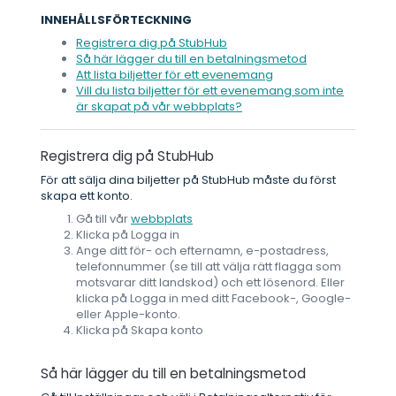
INNEHÅLLSFÖRTECKNING
Registrera dig på StubHub
Så här lägger du till en betalningsmetod
Att lista biljetter för ett evenemang
Vill du lista biljetter för ett evenemang som inte
är skapat på vår webbplats?
Registrera dig på StubHub
För att sälja dina biljetter på StubHub måste du först
skapa ett konto.
Gå till vår
webbplats
Klicka på Logga in
Ange ditt för- och efternamn, e-postadress,
telefonnummer (se till att välja rätt flagga som
motsvarar ditt landskod) och ett lösenord. Eller
klicka på Logga in med ditt Facebook-, Google-
eller Apple-konto.
Klicka på Skapa konto
Så här lägger du till en betalningsmetod