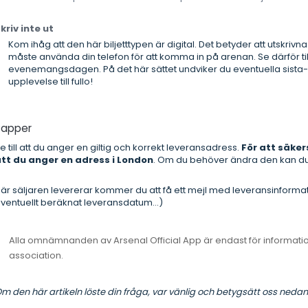
kriv inte ut
Kom ihåg att den här biljetttypen är digital. Det betyder att utskrivna
måste använda din telefon för att komma in på arenan. Se därför till
evenemangsdagen. På det här sättet undviker du eventuella sista-
upplevelse till fullo!
Papper
e till att du anger en giltig och korrekt leveransadress.
För att säker
tt du anger en adress i London
. Om du behöver ändra den kan d
är säljaren levererar kommer du att få ett mejl med leveransinform
ventuellt beräknat leveransdatum...)
Alla omnämnanden av Arsenal Official App är endast för information
association.
m den här artikeln löste din fråga, var vänlig och betygsätt oss nedan 