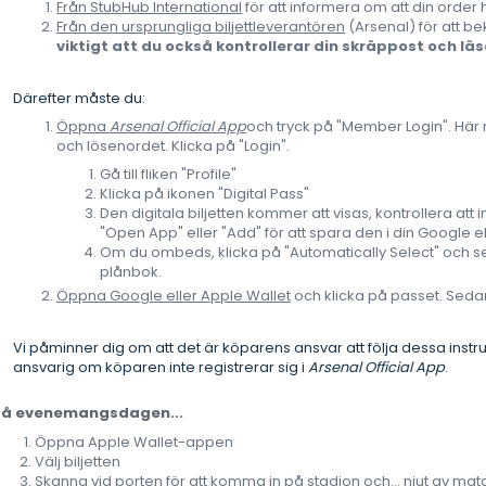
Från StubHub International
för att informera om att din order h
Från den ursprungliga biljettleverantören
(Arsenal) för att bek
viktigt att du också kontrollerar din skräppost och läs
Därefter måste du:
Öppna
Arsenal Official App
och tryck på "Member Login". Här
och lösenordet. Klicka på "Login".
Gå till fliken "Profile"
Klicka på ikonen "Digital Pass"
Den digitala biljetten kommer att visas, kontrollera att
"Open App" eller "Add" för att spara den i din Google e
Om du ombeds, klicka på "Automatically Select" och se
plånbok.
Öppna Google eller Apple Wallet
och klicka på passet. Sedan
Vi påminner dig om att det är köparens ansvar att följa dessa instru
ansvarig om köparen inte registrerar sig i
Arsenal Official App
.
På evenemangsdagen...
Öppna Apple Wallet-appen
Välj biljetten
Skanna vid porten för att komma in på stadion och... njut av matc