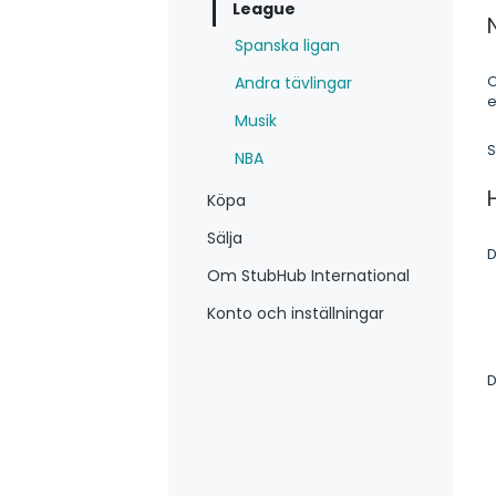
League
Spanska ligan
O
Andra tävlingar
e
Musik
S
NBA
Köpa
Sälja
D
Om StubHub International
Konto och inställningar
D