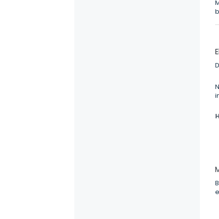
M
b
E
D
N
i
H
M
B
e