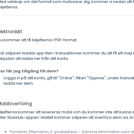
ed vetskap om det format som motsvarar dig, kommer vi nedan att f
iljetterna.
lektroniskt
u kommer att få biljetterna i PDF-format.
är säljaren laddar upp filen i transaktionen kommer du att få ett me
nbjudan att ladda ner från ditt konto.
ur får jag tillgång till dem?
Logga in på ditt konto, gå till "Ordrar", fliken "Öppnas", under transa
ladda ner dem.
obilöverföring
iljetterna kommer att levereras mobil och du kommer inte att kunna s
ller StubHub-appen. Istället kommer säljaren att överföra dem via
Ar
Förnamn, Efternamn, E-postadress – Samma information som du hi