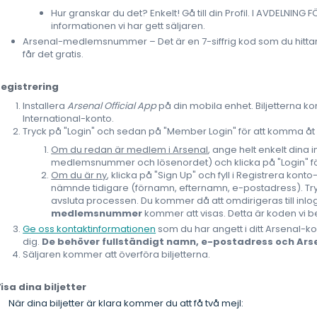
Hur granskar du det? Enkelt! Gå till din Profil. I AVDELNIN
informationen vi har gett säljaren.
Arsenal-medlemsnummer – Det är en 7-siffrig kod som du hittar i
får det gratis.
egistrering
Installera
Arsenal Official App
på din mobila enhet. Biljetterna ko
International-konto.
Tryck på "Login" och sedan på "Member Login" för att komma åt di
Om du redan är medlem i Arsenal
, ange helt enkelt dina i
medlemsnummer och lösenordet) och klicka på "Login" för
Om du är ny
, klicka på "Sign Up" och fyll i Registrera ko
nämnde tidigare (förnamn, efternamn, e-postadress). Tryck 
avsluta processen. Du kommer då att omdirigeras till inlog
medlemsnummer
kommer att visas. Detta är koden vi 
Ge oss kontaktinformationen
som du har angett i ditt Arsenal-kont
dig.
De behöver fullständigt namn, e-postadress och A
Säljaren kommer att överföra biljetterna.
isa dina biljetter
När dina biljetter är klara kommer du att få två mejl: