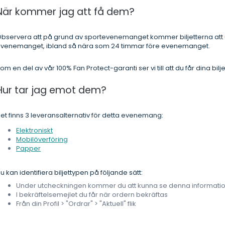
När kommer jag att få dem?
bservera att på grund av sportevenemanget kommer biljetterna att
venemanget, ibland så nära som 24 timmar före evenemanget.
om en del av vår 100% Fan Protect-garanti ser vi till att du får dina bil
Hur tar jag emot dem?
et finns 3 leveransalternativ för detta evenemang:
Elektroniskt
Mobilöverföring
Papper
u kan identifiera biljettypen på följande sätt:
Under utcheckningen kommer du att kunna se denna informati
I bekräftelsemejlet du får när ordern bekräftas
Från din Profil > "Ordrar" > "Aktuell" flik