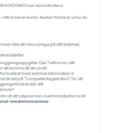
G FÖR KONTOINFO kan du kontrollera
 ditt Arsenal-konto. Nedan förklarar vi hur du
mmer inte att vara synliga på ditt StubHub
na biljetter.
nloggningsuppgifter (de 7 siffrorna i ditt
 att komma åt din profil.
nto-formuläret med samma information vi
till sist på "Complete Registration" för att
gningsfönstret där ditt
behöver!
o så att säljaren kan överföra biljetterna till
rsenal-medlemsnummer.