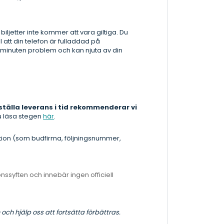
 biljetter inte kommer att vara giltiga. Du
 att din telefon är fulladdad på
minuten problem och kan njuta av din
ställa leverans i tid rekommenderar vi
u läsa stegen
här
.
ation (som budfirma, följningsnummer,
ssyften och innebär ingen officiell
och hjälp oss att fortsätta förbättras.