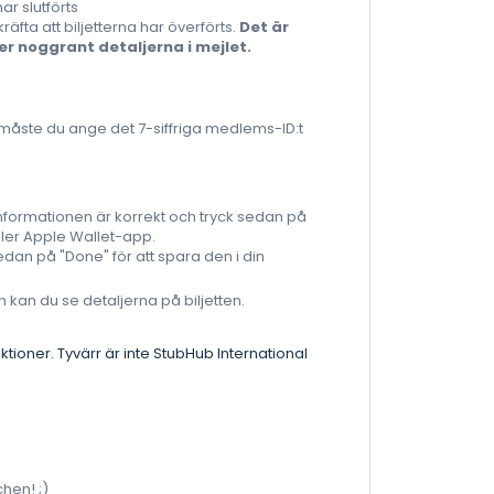
ar slutförts
räfta att biljetterna har överförts.
Det är
er noggrant detaljerna i mejlet.
 måste du ange det 7-siffriga medlems-ID:t
 informationen är korrekt och tryck sedan på
ller Apple Wallet-app.
dan på "Done" för att spara den i din
 kan du se detaljerna på biljetten.
ktioner. Tyvärr är inte StubHub International
hen! ;)