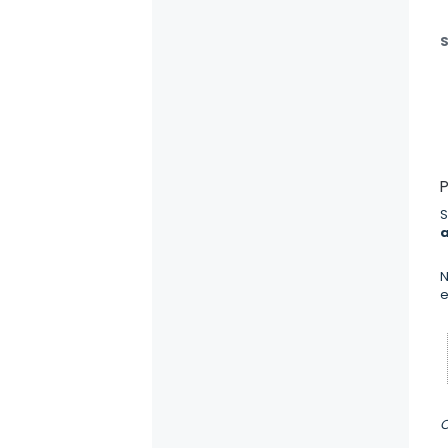
S
S
a
N
e
O