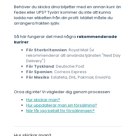
Behöver du skicka dina biljetter med en annan kurir än
Fedex eller UPS? Tyvärr kommer du inte att kunna
ladda ner etiketten från din profil. Istället måste du
arrangera frakten själv.
Så här fungerar det med några
rekommenderade
kurirer
:
För Storbritannien
: Royal Mail (vi
rekommenderar att använda tjänsten "Next Day
Delivery")
För Tyskland
: Deutsche Post
För Spanien
: Correos Express
För Mexiko
: Estafeta, DHL, Pakmail, EnviaYa
Oroa dig inte! Vi vägleder dig genom processen:
Hur skickar man?
Hur uppdaterar man sin försäljning?
När får jag betalt för försäljningen?
Hur skickar man?