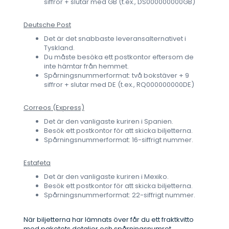
siffror + slutar med GB (t.ex., DS000000000GB)
Deutsche Post
Det är det snabbaste leveransalternativet i
Tyskland.
Du måste besöka ett postkontor eftersom de
inte hämtar från hemmet.
Spårningsnummerformat: två bokstäver + 9
siffror + slutar med DE (t.ex., RQ000000000DE)
Correos (Express)
Det är den vanligaste kuriren i Spanien.
Besök ett postkontor för att skicka biljetterna.
Spårningsnummerformat: 16-siffrigt nummer.
Estafeta
Det är den vanligaste kuriren i Mexiko.
Besök ett postkontor för att skicka biljetterna.
Spårningsnummerformat: 22-siffrigt nummer.
När biljetterna har lämnats över får du ett fraktkvitto
med paketets detaljer och spårningsnumret.