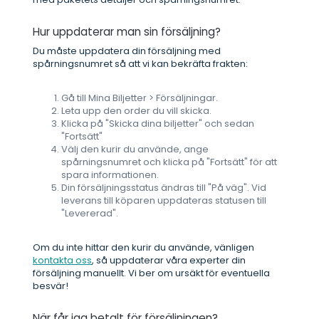
Hur uppdaterar man sin försäljning?
Du måste uppdatera din försäljning med
spårningsnumret så att vi kan bekräfta frakten:
Gå till Mina Biljetter > Försäljningar.
Leta upp den order du vill skicka.
Klicka på "Skicka dina biljetter" och sedan
"Fortsätt"
Välj den kurir du använde, ange
spårningsnumret och klicka på "Fortsätt" för att
spara informationen.
Din försäljningsstatus ändras till "På väg". Vid
leverans till köparen uppdateras statusen till
"Levererad".
Om du inte hittar den kurir du använde, vänligen
kontakta oss
, så uppdaterar våra experter din
försäljning manuellt. Vi ber om ursäkt för eventuella
besvär!
När får jag betalt för försäljningen?