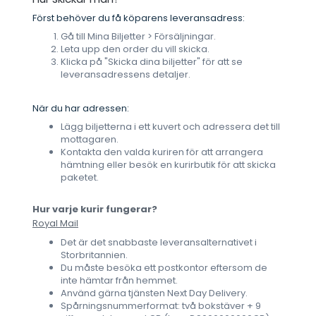
Först behöver du få köparens leveransadress:
Gå till Mina Biljetter > Försäljningar.
Leta upp den order du vill skicka.
Klicka på "Skicka dina biljetter" för att se
leveransadressens detaljer.
När du har adressen:
Lägg biljetterna i ett kuvert och adressera det till
mottagaren.
Kontakta den valda kuriren för att arrangera
hämtning eller besök en kurirbutik för att skicka
paketet.
Hur varje kurir fungerar?
Royal Mail
Det är det snabbaste leveransalternativet i
Storbritannien.
Du måste besöka ett postkontor eftersom de
inte hämtar från hemmet.
Använd gärna tjänsten Next Day Delivery.
Spårningsnummerformat: två bokstäver + 9