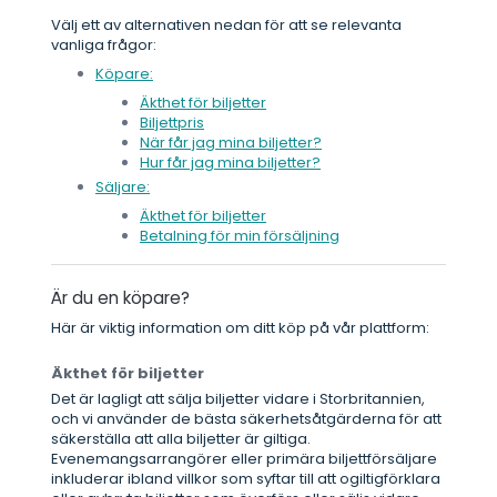
Välj ett av alternativen nedan för att se relevanta
vanliga frågor:
Köpare:
Äkthet för biljetter
Biljettpris
När får jag mina biljetter?
Hur får jag mina biljetter?
Säljare:
Äkthet för biljetter
Betalning för min försäljning
Är du en köpare?
Här är viktig information om ditt köp på vår plattform:
Äkthet för biljetter
Det är lagligt att sälja biljetter vidare i Storbritannien,
och vi använder de bästa säkerhetsåtgärderna för att
säkerställa att alla biljetter är giltiga.
Evenemangsarrangörer eller primära biljettförsäljare
inkluderar ibland villkor som syftar till att ogiltigförklara