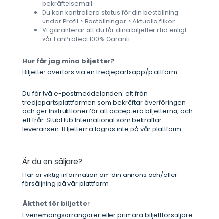
bekräftelsemail.
Du kan kontrollera status för din beställning
under Profil > Beställningar > Aktuella fliken.
Vi garanterar att du får dina biljetter i tid enligt
vår FanProtect 100% Garanti.
Hur får jag mina biljetter?
Biljetter överförs via en tredjepartsapp/plattform.
Du får två e-postmeddelanden: ett från
tredjepartsplattformen som bekräftar överföringen
och ger instruktioner för att acceptera biljetterna, och
ett från StubHub International som bekräftar
leveransen. Biljetterna lagras inte på vår plattform.
Är du en säljare?
Här är viktig information om din annons och/eller
försäljning på vår plattform:
Äkthet för biljetter
Evenemangsarrangörer eller primära biljettförsäljare