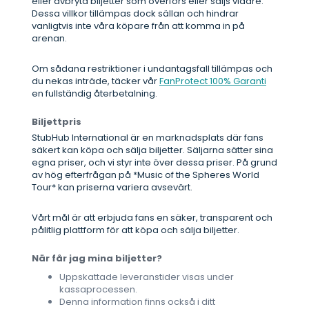
eller avbryta biljetter som överförs eller säljs vidare.
Dessa villkor tillämpas dock sällan och hindrar
vanligtvis inte våra köpare från att komma in på
arenan.
Om sådana restriktioner i undantagsfall tillämpas och
du nekas inträde, täcker vår
FanProtect 100% Garanti
en fullständig återbetalning.
Biljettpris
StubHub International är en marknadsplats där fans
säkert kan köpa och sälja biljetter. Säljarna sätter sina
egna priser, och vi styr inte över dessa priser. På grund
av hög efterfrågan på *Music of the Spheres World
Tour* kan priserna variera avsevärt.
Vårt mål är att erbjuda fans en säker, transparent och
pålitlig plattform för att köpa och sälja biljetter.
När får jag mina biljetter?
Uppskattade leveranstider visas under
kassaprocessen.
Denna information finns också i ditt