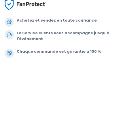
Achetez et vendez en toute confiance
Le Service clients vous accompagne jusqu'à
l'événement
Chaque commande est garantie à 100 %
.
.
© 2000-2021 StubHub. Tous droits réservés L'utilisation de ce site Web
vaut acceptation de ses
Conditions d'utilisation, Données Personnelles et
Politique de cookies.
Vous achetez des billets à un tiers ; StubHub n'est
pas le vendeur. Les prix sont fixés par les vendeurs et sont susceptibles
de dépasser la valeur nominale.
Notifications de changement des
Conditions d'utilisation