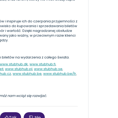
 i inspiruje ich do czerpania przyjemności z
owisko do kupowania i sprzedawania biletów
bór i wartość. Dzięki nagradzanej obsłudze
owany jako ważny, w przeciwnym razie klienci
iędzy.
 biletów na wydarzenia z całego świata.
www.stubhub.dk
,
www.stubhub.fi
,
pt
,
www.stubhub.pl
,
www.stubhub.se
,
hub.cz
,
www.stubhub.be
,
www.stubhub.be/fr
,
pomóż nam wciąż się rozwijać.
Tak
Nie