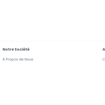
Notre Société
A
À Propos de Nous
C
Emplois