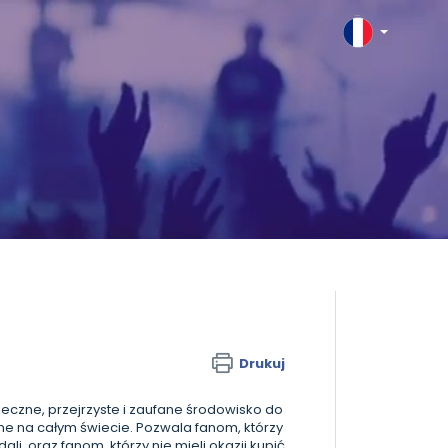
Drukuj
ieczne, przejrzyste i zaufane środowisko do
e na całym świecie. Pozwala fanom, którzy
li, oraz fanom, którzy nie mieli okazji kupić