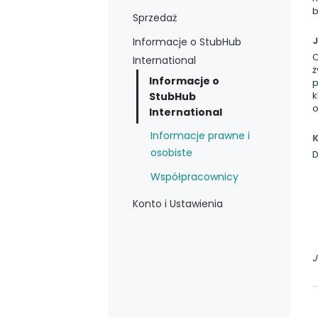
b
Sprzedaż
J
Informacje o StubHub
C
International
ż
Informacje o
p
k
StubHub
o
International
Informacje prawne i
K
osobiste
D
Współpracownicy
Konto i Ustawienia
J