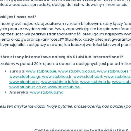
iletów podczas sprzedaży, dostęp do nich w dowolnym momencie.
aki jest nasz cel?
hcemy być najbardziej zaufanym rynkiem biletowym, który łączy fanów
ycia poprzez wydarzenia na żywo, zapewniając im bezpieczne środ
oprzez uczciwe praktyki i transparentność, oferując im najlepszy wy
lienta oraz gwarancji FanProtect™ StubHub, każdy bilet jest gwarant
trzymują bilet zastępczy o równej lub lepszej wartości lub zwrot pien
tóre strony internetowe należą do StubHub International?
ziałamy w ponad 20 krajach, a obecnie dostępnych jest ponad milion
Europa
:
www.stubhub.ie
,
www.stubhub.co.uk
,
www.stubhub.es
,
www.stubhub.gr
,
www.stubhub.fr
,
www.stubhub.it
,
www.stubhub.
www.stubhub.nl
,
www.stubhub.lu/de
,
www.stubhub.lu
,
www.stub
www.stubhub.co.at
,
www.stubhub.de
Ameryka
:
www.stubhub.mx
eśli ten artykuł rozwiązał Twoje pytanie, proszę oceniaj nas poniżej i 
Cette réponse vous a-t-elle été utile ?