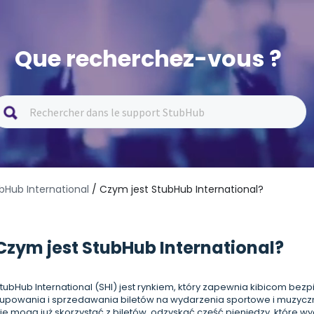
Que recherchez-vous ?
bHub International
/ Czym jest StubHub International?
Czym jest StubHub International?
tubHub International (SHI) jest rynkiem, który zapewnia kibicom bezp
upowania i sprzedawania biletów na wydarzenia sportowe i muzyczn
ie mogą już skorzystać z biletów, odzyskać część pieniędzy, które wyda