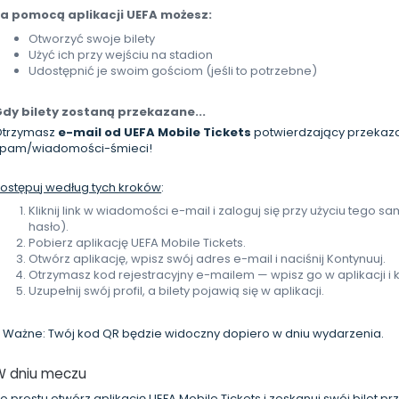
a pomocą aplikacji UEFA możesz:
Otworzyć swoje bilety
Użyć ich przy wejściu na stadion
Udostępnić je swoim gościom (jeśli to potrzebne)
dy bilety zostaną przekazane...
Otrzymasz
e-mail od UEFA Mobile Tickets
potwierdzający przekazan
pam/wiadomości-śmieci!
ostępuj według tych kroków
:
Kliknij link w wiadomości e-mail i zaloguj się przy użyciu tego
hasło).
Pobierz aplikację UEFA Mobile Tickets.
Otwórz aplikację, wpisz swój adres e-mail i naciśnij Kontynuuj.
Otrzymasz kod rejestracyjny e-mailem — wpisz go w aplikacji i kl
Uzupełnij swój profil, a bilety pojawią się w aplikacji.
 Ważne: Twój kod QR będzie widoczny dopiero w dniu wydarzenia.
W dniu meczu
o prostu otwórz aplikację UEFA Mobile Tickets i zeskanuj swój bilet pr