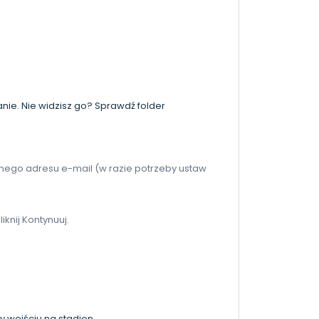
ie. Nie widzisz go? Sprawdź folder
 samego adresu e-mail (w razie potrzeby ustaw
iknij Kontynuuj.
zy wejściu na stadion.