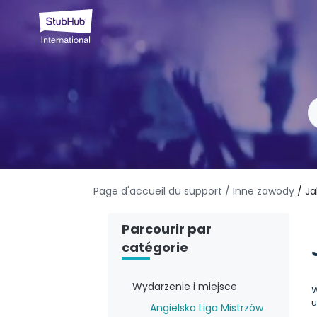
Page d'accueil du support
/ Inne zawody
/ Ja
Parcourir par
catégorie
Wydarzenie i miejsce
u
Angielska Liga Mistrzów