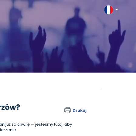
trzów?
Drukuj
lan
już za chwilę — jesteśmy tutaj, aby
darzenie.