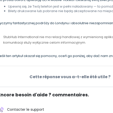
Upewnij się, że Twój telefon jest w pełni naładowany — to pomo
Bilety drukowane lub pobrane nie będą akceptowane na miejsc
yczymy fantastycznej podróży do Londynu i absolutnie niezapomnian
StubHub International nie ma relacji handlowej z wymienioną aplik
komunikacji służy wyłącznie celom informacyjnym.
eśli ten artykuł okazał się pomocny, oceń go poniżej, aby dać nam zn
Cette réponse vous a-t-elle été utile ?
Encore besoin d'aide ? commentaires.
Contacter le support