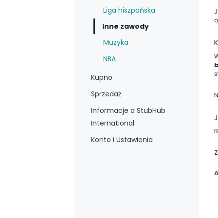
Liga hiszpańska
J
o
Inne zawody
Muzyka
W
NBA
b
s
Kupno
Sprzedaż
N
Informacje o StubHub
International
B
Konto i Ustawienia
Z
A