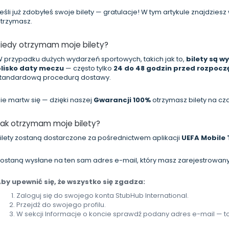
eśli już zdobyłeś swoje bilety — gratulacje! W tym artykule znajdzies
trzymasz.
Kiedy otrzymam moje bilety?
 przypadku dużych wydarzeń sportowych, takich jak to,
bilety są 
lisko daty meczu
— często tylko
24 do 48 godzin przed rozpoc
tandardową procedurą dostawy.
ie martw się — dzięki naszej
Gwarancji 100%
otrzymasz bilety na cz
Jak otrzymam moje bilety?
ilety zostaną dostarczone za pośrednictwem aplikacji
UEFA Mobile 
ostaną wysłane na ten sam adres e-mail, który masz zarejestrowany
by upewnić się, że wszystko się zgadza:
Zaloguj się do swojego konta StubHub International.
Przejdź do swojego profilu.
W sekcji Informacje o koncie sprawdź podany adres e-mail — t