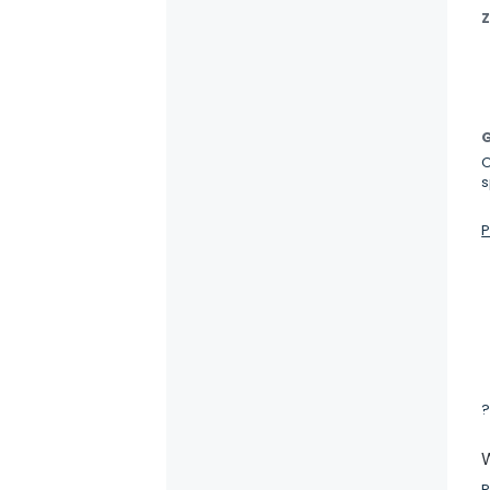
Z
G
s
P
?
P