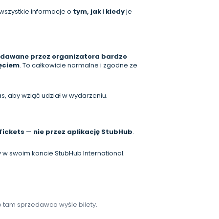
z wszystkie informacje o
tym, jak
i
kiedy
je
wydawane przez organizatora bardzo
zęciem
. To całkowicie normalne i zgodne ze
as, aby wziąć udział w wydarzeniu.
Tickets
—
nie przez aplikację StubHub
.
 w swoim koncie StubHub International.
o tam sprzedawca wyśle bilety.